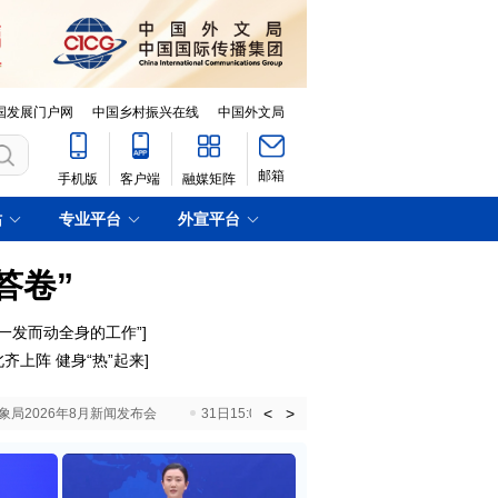
国发展门户网
中国乡村振兴在线
中国外文局
邮箱
手机版
客户端
融媒矩阵
站
专业平台
外宣平台
答卷”
一发而动全身的工作”]
齐上阵 健身“热”起来]
<
>
国气象局2026年8月新闻发布会
31日15:00 国新办就加快推动“十五五”时期退