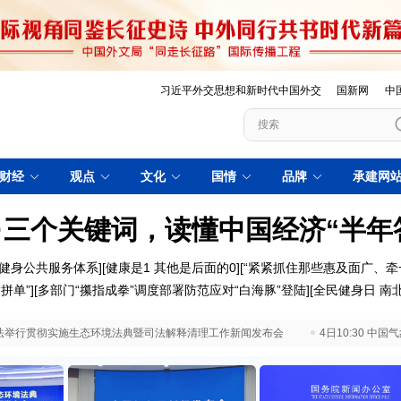
习近平外交思想和新时代中国外交
国新网
中
财经
观点
文化
国情
品牌
承建网
·三个关键词，读懂中国经济“半年
健身公共服务体系]
[健康是1 其他是后面的0]
[“紧紧抓住那些惠及面广、牵
拼单”]
[多部门“攥指成拳”调度部署防范应对“白海豚”登陆]
[全民健身日 南北
 最高法举行贯彻实施生态环境法典暨司法解释清理工作新闻发布会
4日10:30 中