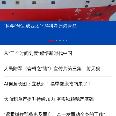
“科学”号完成西太平洋科考归港青岛
从“三个时间刻度”感悟新时代中国
人民陆军《奋楫之“陆”》宣传片第三集：射天狼
AI创意长图：立秋到！换季健康指南来了！
大面积单产提升持续加力 夯实秋粮稳产基础
“紧紧抓住那些惠及面广、牵一发而动全身的工作”