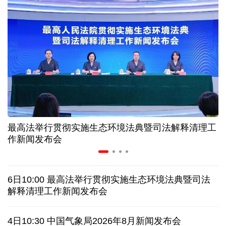
高温下用电负荷创新高 解码今夏的清凉底气
活力中国调研行丨弯道超车 如何“皖”美提速
年中经济观察 服务实体经济 财政金融打出"组合拳"
7月份中国仓储指数保持扩张 行业运行韧性较强
最高法举行贯彻实施生态环境法典暨司法解释清理工
小球赛撬动大消费 体育赛事激活城市发展新动能
作新闻发布会
日本执政当局应停止在核问题上玩火
6日10:00 最高法举行贯彻实施生态环境法典暨司法
俄黑客称获取北约直接参与袭击俄领土证据
解释清理工作新闻发布会
全球媒体聚焦︱外媒：美国劳动力市场正在走弱
4日10:30 中国气象局2026年8月新闻发布会