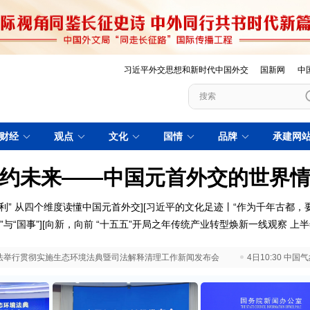
习近平外交思想和新时代中国外交
国新网
中
财经
观点
文化
国情
品牌
承建网
约未来——中国元首外交的世界
利”
从四个维度读懂中国元首外交
][
习近平的文化足迹丨“作为千年古都，
”与“国事”
][
向新，向前
“十五五”开局之年传统产业转型焕新一线观察
上半
 最高法举行贯彻实施生态环境法典暨司法解释清理工作新闻发布会
4日10:30 中