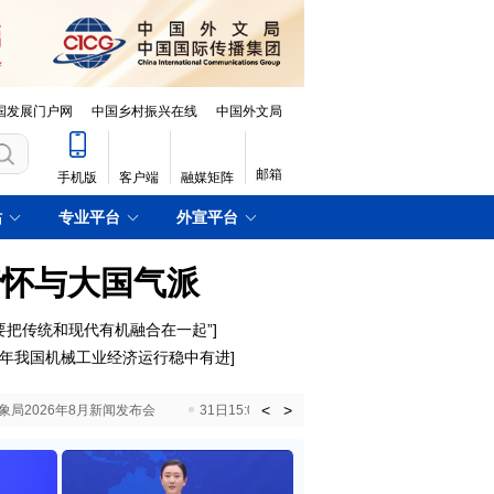
国发展门户网
中国乡村振兴在线
中国外文局
邮箱
手机版
客户端
融媒矩阵
站
专业平台
外宣平台
情怀与大国气派
要把传统和现代有机融合在一起”
]
年我国机械工业经济运行稳中有进
]
<
>
国气象局2026年8月新闻发布会
31日15:00 国新办就加快推动“十五五”时期退