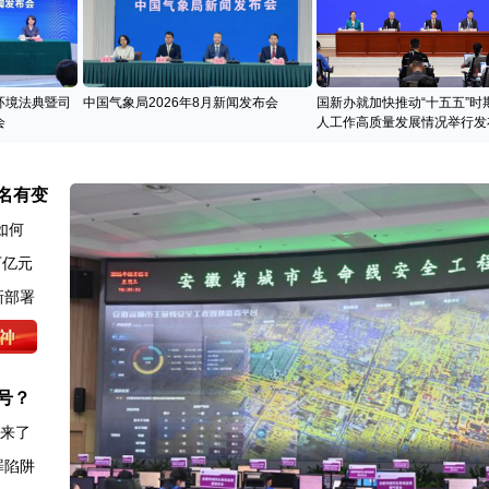
环境法典暨司
中国气象局2026年8月新闻发布会
国新办就加快推动“十五五”时
会
人工作高质量发展情况举行发
名有变
如何
万亿元
新部署
号？
图来了
罪陷阱