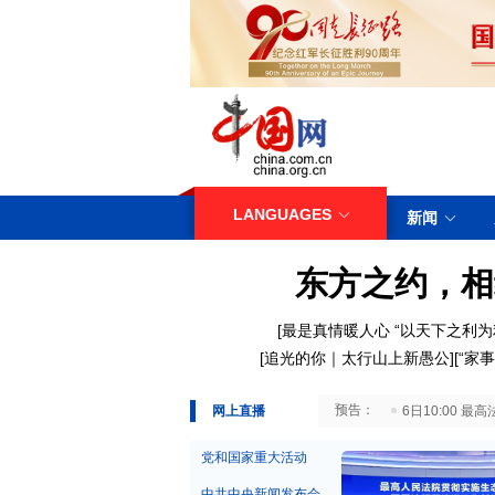
LANGUAGES
新闻
东方之约，相
[
最是真情暖人心
“以天下之利为
[
追光的你｜太行山上新愚公
][
“家事
29日10:00 国务院台湾事务办公室7月29日举行新闻发布会
网上直播
6日10:00
党和国家重大活动
中共中央新闻发布会