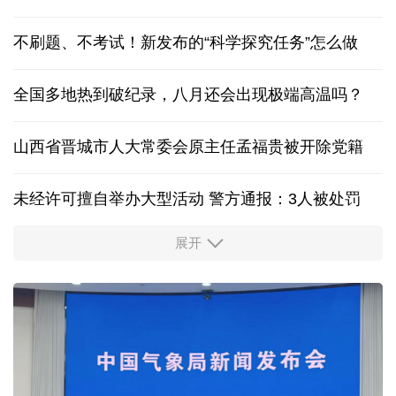
联合国教科文组织确认北京为2029年"世界建筑之都"
一个中国新税号引发美国大焦虑
养老护理员等123个职业标准向社会公开征求意见
不刷题、不考试！新发布的“科学探究任务”怎么做
全国多地热到破纪录，八月还会出现极端高温吗？
山西省晋城市人大常委会原主任孟福贵被开除党籍
未经许可擅自举办大型活动 警方通报：3人被处罚
展开
中国多地出台带薪休假新政 释放消费潜力