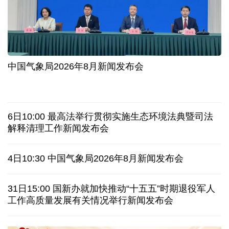
入境游火热 前7月北京离境退税各项数据均创新高
我国自阿根廷进口的牛肉已达到规定数量的50%
上半年我国黄金消费量511.412吨，同比增长1.23%
AI客服承诺不实、人工客服接入困难 中消协回应
中国气象局2026年8月新闻发布会
数据有了“身份证” 我国正稳步推进数据产权登记
协议接近达成 伊朗披露海峡新航道通行细节
6日10:00 最高法举行贯彻实施生态环境法典暨司法
白宫否认特朗普与赫格塞思因弹药库存短缺发生争执
解释清理工作新闻发布会