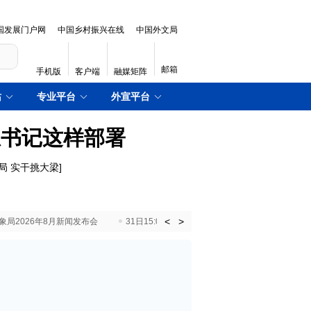
国发展门户网
中国乡村振兴在线
中国外文局
邮箱
手机版
客户端
融媒矩阵
站
专业平台
外宣平台
总书记这样部署
局 实干挑大梁
]
<
>
国气象局2026年8月新闻发布会
31日15:00 国新办就加快推动“十五五”时期退