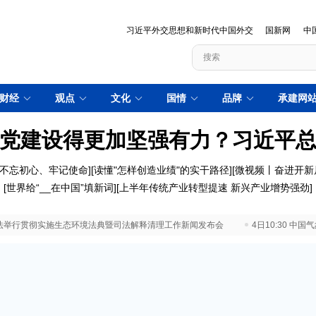
习近平外交思想和新时代中国外交
国新网
中
财经
观点
文化
国情
品牌
承建网
党建设得更加坚强有力？习近平
不忘初心、牢记使命
][
读懂"怎样创造业绩"的实干路径
][
微视频丨奋进开新
[
世界给“__在中国”填新词
][
上半年传统产业转型提速 新兴产业增势强劲
]
 最高法举行贯彻实施生态环境法典暨司法解释清理工作新闻发布会
4日10:30 中