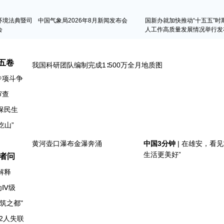
环境法典暨司
中国气象局2026年8月新闻发布会
国新办就加快推动“十五五”时
会
人工作高质量发展情况举行发
五卷
专项斗争
审查
保民生
者问
解释
为Ⅳ级