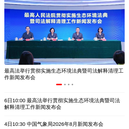
近346亿元 广东电网交出上半年投资建设亮眼答卷
31省份上半年外贸成绩单出炉 见证产业提质跃迁
比一张A4纸还要薄！我国高端钢材迎来密集突破
让药品更好触达患者 多款新药选择网络平台首发
最高法举行贯彻实施生态环境法典暨司法解释清理工
7月份中国仓储指数保持扩张 行业运行韧性较强
作新闻发布会
日本"再军事化"妄动是地区和平稳定真正威胁
6日10:00 最高法举行贯彻实施生态环境法典暨司法
乌总统呼吁向乌提供更多导弹 特朗普：我们也想要
解释清理工作新闻发布会
日本广岛废墟旁响起抗议声：勿忘历史、拒绝拥核
4日10:30 中国气象局2026年8月新闻发布会