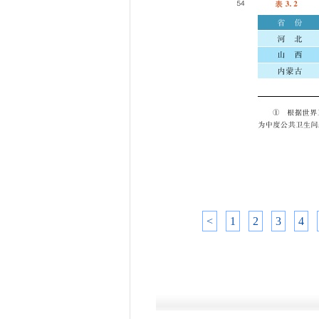
<
1
2
3
4