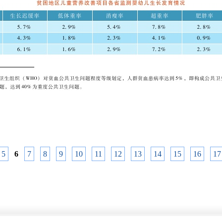
5
6
7
8
9
10
11
12
13
14
15
16
17