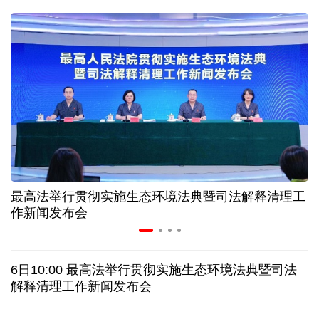
球票撬动全城消费 赛事经济如何将"流量"变"增量"
第五届数贸会将首设Token专区 探索算力贸易新路径
北京：非京籍家庭购房社保个税缴纳年限下调为一年
近346亿元 广东电网交出上半年投资建设亮眼答卷
最高法举行贯彻实施生态环境法典暨司法解释清理工
31省份上半年外贸成绩单出炉 见证产业提质跃迁
作新闻发布会
乌克兰石油公司设施遭遇大规模袭击
6日10:00 最高法举行贯彻实施生态环境法典暨司法
俄黑客称获取北约直接参与袭击俄领土的书面证据
解释清理工作新闻发布会