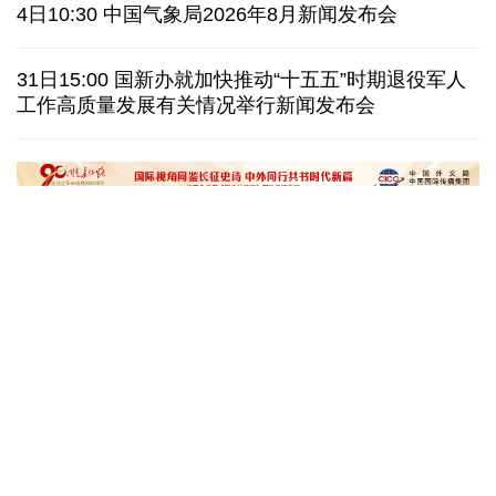
美国上诉法院维持对白宫宴会厅改造项目的暂停令
4日10:30 中国气象局2026年8月新闻发布会
西班牙要求意大利取消针对性旅客边检
意:不会撤销
31日15:00 国新办就加快推动“十五五”时期退役军人
工作高质量发展有关情况举行新闻发布会
韩国极端高温持续首尔气温8年来首次突破40摄氏度
泰媒：春武里府发生摩托车车祸 中国公民一死一伤
“十五五”开局之年传统产业转型焕
黄河壶口瀑布金瀑
新一线观察