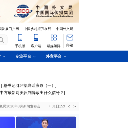
国发展门户网
中国乡村振兴在线
中国外文局
邮箱
手机版
客户端
融媒矩阵
站
专业平台
外宣平台
 | 总书记引经据典话廉政（一）
]
中方最新对美反制释放出什么信号？
]
<
>
国气象局2026年8月新闻发布会
31日15:00 国新办就加快推动“十五五”时期退