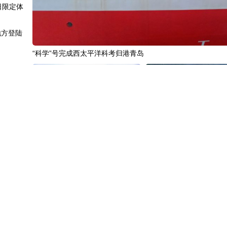
日限定体
地方登陆
“科学”号完成西太平洋科考归港青岛
生“金”
.8%
承铁人精
“十五五”开局之年传统产业转型焕
黄河壶口瀑布金瀑奔涌
新一线观察
贸成绩
步上升
褶皱结构
中国3分钟
|
85年后，我们为何仍
中国名医
|
北京中医医院佟