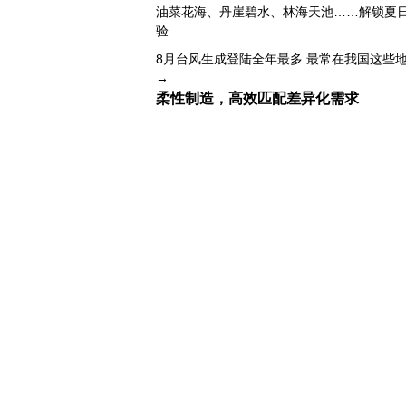
油菜花海、丹崖碧水、林海天池……解锁夏
验
8月台风生成登陆全年最多 最常在我国这些
→
人气旺
柔性制造，高效匹配差异化需求
上海打通脑机接口技术走向市场的“三道关”
活力中国调研行｜江淮大地，科技成果正落地
上半年规模以上工业中小企业增加值同比增长5
从纪念馆到采油一线，新时代石油人这样传
神
创新涌动，坚韧向前——解读前7个月我国外
单
日本执政当局应停止在核问题上玩火
俄黑客称获取北约直接参与袭击俄领土证据
外媒说丨中国在非洲青年群体中的好感度稳
我国学者发现银河系外围气体盘呈现波纹状