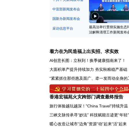
中宣部新闻发布会
国新办新闻发布会
最高法举行贯彻实施生态
采访信息平台
法解释清理工作新闻发布
着力在为民造福上出实招、求实效
AI创意长图：立秋到！换季健康指南来了！
大面积单产提升持续加力 夯实秋粮稳产基础
“紧紧抓住那些惠及面广、牵一发而动全身的
香港宏福苑火灾跨部门调查最终报告
旅行体验越玩越深！"China Travel"持续升温
三峡文脉传承寻“妙法” 科技赋能古迹更“年轻”
暖心改造让城市“边角”资源“动”起来“活”起来