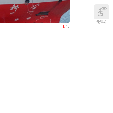
无障碍
1
/
8
南水北调中线工程调水突破8
中国3分钟
|
在雄安，看见“城市让
生活更美好”
庆:有一
中国访谈
|
“十五五”时期应对气候