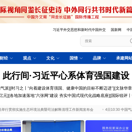
习近平外交思想和新时代中国外交
国新网
中
财经
观点
文化
国情
品牌
承建网
此行间·习近平心系体育强国建设
国气派
][
时习之丨“向着建设体育强国、健康中国的目标不断迈进”
][
文脉华章
亿元
][
各地加速落地“六张网”建设 夯实中国式现代化战略底座
][
国际锐评丨
 最高法举行贯彻实施生态环境法典暨司法解释清理工作新闻发布会
4日10:30 中