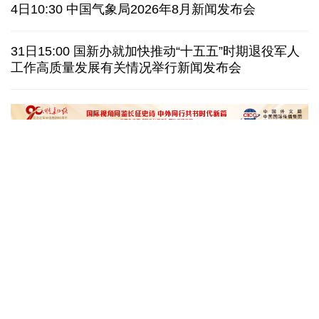
伊朗拟禁止敌对方通行霍尔木兹海峡 对违规者重罚
4日10:30 中国气象局2026年8月新闻发布会
美参议院委员会投票认定传染病专家福奇藐视国会
31日15:00 国新办就加快推动“十五五”时期退役军人
工作高质量发展有关情况举行新闻发布会
休达地方政府说非法移民越境事件已致约百人死亡
今年德国高温已致死1.19万人 为2016年来最高纪录
“十五五”开局之年传统产业转型焕
黄河壶口瀑布金瀑
新一线观察