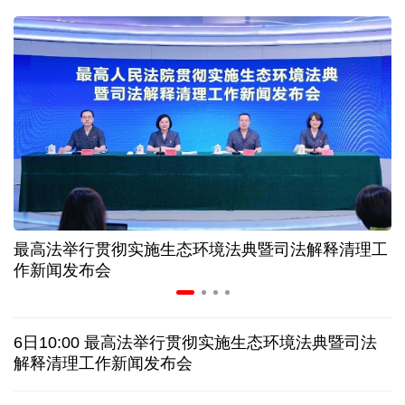
31省份上半年外贸成绩单出炉 见证产业提质跃迁
比一张A4纸还要薄！我国高端钢材迎来密集突破
让药品更好触达患者 多款新药选择网络平台首发
7月份中国仓储指数保持扩张 行业运行韧性较强
最高法举行贯彻实施生态环境法典暨司法解释清理工
金价大反弹！黄金以旧换新业务火热，记者探访
作新闻发布会
日本新版《防卫白皮书》，满篇野心和谎言
6日10:00 最高法举行贯彻实施生态环境法典暨司法
特朗普再签行政令 禁止“生育旅游”收紧“出生公民权”
解释清理工作新闻发布会