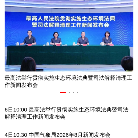
入境游火热 前7月北京离境退税各项数据均创新高
我国自阿根廷进口的牛肉已达到规定数量的50%
上半年我国黄金消费量511.412吨 同比增长1.23%
AI客服承诺不实、人工客服接入困难 中消协回应
最高法举行贯彻实施生态环境法典暨司法解释清理工
数据有了“身份证” 我国正稳步推进数据产权登记
作新闻发布会
高市早苗就“无核三原则”的表态含糊其辞
6日10:00 最高法举行贯彻实施生态环境法典暨司法
白宫否认特朗普与赫格塞思因弹药库存短缺发生争执
解释清理工作新闻发布会
美媒称美国增派人手 在古巴加大力度开展情报活动
4日10:30 中国气象局2026年8月新闻发布会