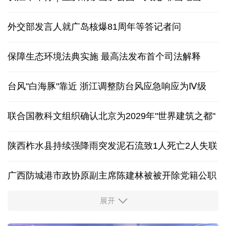
外交部发言人就广岛核爆81周年等答记者问
保障生态环境法典实施 最高法发布首个司法解释
台风"白海豚"靠近 浙江调整防台风应急响应为Ⅳ级
联合国教科文组织确认北京为2029年"世界建筑之都"
陕西柞水县持续强降雨突发泥石流致1人死亡2人失联
广西防城港市政协原副主席陈建林被被开除党籍公职
展开
中国多地出台带薪休假新政 释放消费潜力