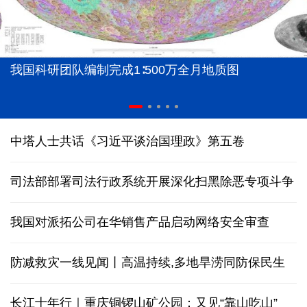
我国科研团队编制完成1∶500万全月地质图
中塔人士共话《习近平谈治国理政》第五卷
司法部部署司法行政系统开展深化扫黑除恶专项斗争
我国对派拓公司在华销售产品启动网络安全审查
防减救灾一线见闻丨高温持续,多地旱涝同防保民生
长江十年行｜重庆铜锣山矿公园：又见“靠山吃山”