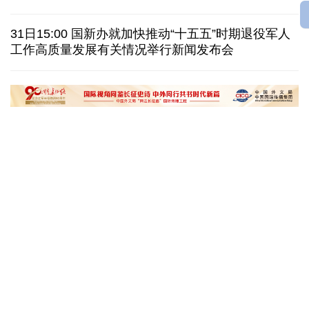
巴西降级与阿根廷关系 阿称驻巴大使将"回国休假"
31日15:00 国新办就加快推动“十五五”时期退役军人
工作高质量发展有关情况举行新闻发布会
德国机场发现一架携爆炸物无人机 非业余人士所为
韩国总统要求加速整合军校 防范再度发生军事政变
黄河壶口瀑布金瀑奔涌
在雄安，看见“城市
读懂中国