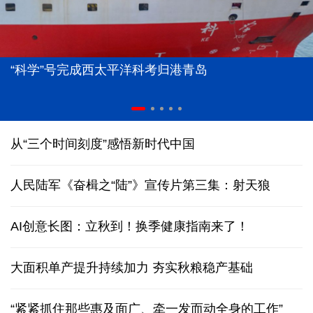
“科学”号完成西太平洋科考归港青岛
从“三个时间刻度”感悟新时代中国
人民陆军《奋楫之“陆”》宣传片第三集：射天狼
AI创意长图：立秋到！换季健康指南来了！
大面积单产提升持续加力 夯实秋粮稳产基础
“紧紧抓住那些惠及面广、牵一发而动全身的工作”