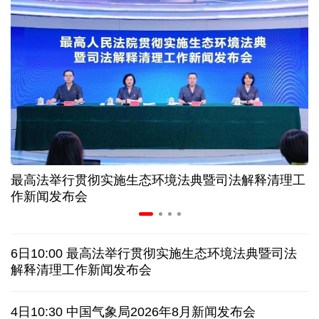
“零关税”实施100天 见证中非合作新气象
高温下用电负荷创新高 解码今夏的清凉底气
活力中国调研行丨弯道超车 如何“皖”美提速
年中经济观察 服务实体经济 财政金融打出"组合拳"
最高法举行贯彻实施生态环境法典暨司法解释清理工
7月份中国仓储指数保持扩张 行业运行韧性较强
作新闻发布会
日本执政当局应停止在核问题上玩火
6日10:00 最高法举行贯彻实施生态环境法典暨司法
俄黑客称获取北约直接参与袭击俄领土证据
解释清理工作新闻发布会
全球媒体聚焦︱外媒：美国劳动力市场正在走弱
4日10:30 中国气象局2026年8月新闻发布会