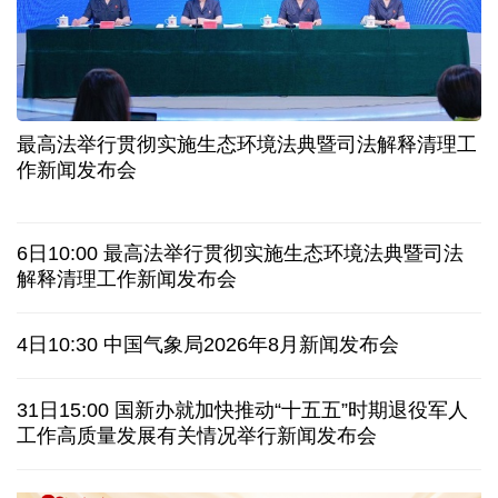
暑期档电影票房持续走高 “电影+”业态激发消费活力
年中经济观察丨以河溪流域为脉 打造乡村振兴示范
片区
最高法举行贯彻实施生态环境法典暨司法解释清理工
作新闻发布会
美媒:多场景低成本应用 中国让AI变得更具实用价值
这样的中国，怎一个“酷”字了得
6日10:00 最高法举行贯彻实施生态环境法典暨司法
解释清理工作新闻发布会
蓝厅观察丨被中方反制的7家美国实体有何来头？
4日10:30 中国气象局2026年8月新闻发布会
视频丨日本民众集会 反对高市政府扩军谋“核”
31日15:00 国新办就加快推动“十五五”时期退役军人
白宫宴会厅改造再遇阻 特朗普斥裁决“不公”
工作高质量发展有关情况举行新闻发布会