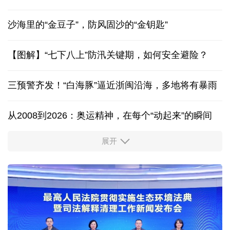
沙海里的“金豆子”，防风固沙的“金钥匙”
【图解】“七下八上”防汛关键期，如何安全避险？
三预警齐发！“白海豚”逼近浙闽沿海，多地将有暴雨
从2008到2026：奥运精神，在每个“动起来”的瞬间
展开
活力中国调研行丨安徽的定力与活力
夏日经济乘“热”而上 消费市场向“新”而行
长江十年行 | 重庆“以竹代塑”铺就绿色发展新路