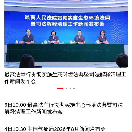
美媒:多场景低成本应用 中国让AI变得更具实用价值
上半年机械工业规上企业实现营业收入同比增长
6.5%
“零关税”实施100天 见证中非合作新气象
高温下用电负荷创新高 解码今夏的清凉底气
最高法举行贯彻实施生态环境法典暨司法解释清理工
作新闻发布会
活力中国调研行丨弯道超车 如何“皖”美提速
老挝国会主席赛宋蓬逝世
6日10:00 最高法举行贯彻实施生态环境法典暨司法
解释清理工作新闻发布会
伊朗：与阿曼“接近”达成协议但并不意味重开海峡
4日10:30 中国气象局2026年8月新闻发布会