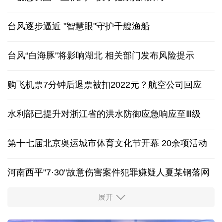
台风逐步逼近 "智慧眼"守护千艘渔船
台风“白海豚”将影响湖北 相关部门发布风险提示
购飞机票7分钟后退票被扣2022元？航空公司回应
水利部已提升对浙江省的洪水防御应急响应至Ⅲ级
第十七届北京奥运城市体育文化节开幕 20余项活动
河南西平"7·30"故意伤害案件犯罪嫌疑人夏某钢落网
展开
服务实体经济 财政金融打出“组合拳”