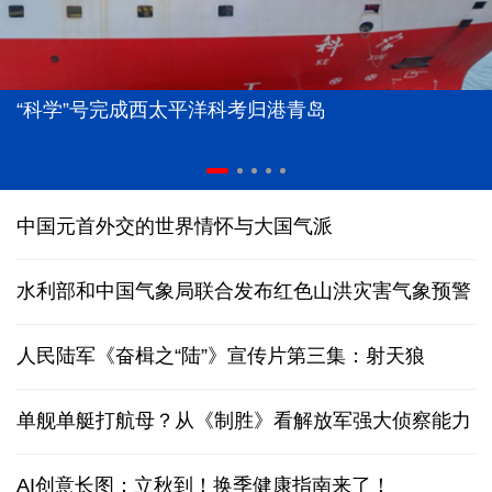
“科学”号完成西太平洋科考归港青岛
中国元首外交的世界情怀与大国气派
水利部和中国气象局联合发布红色山洪灾害气象预警
人民陆军《奋楫之“陆”》宣传片第三集：射天狼
单舰单艇打航母？从《制胜》看解放军强大侦察能力
AI创意长图：立秋到！换季健康指南来了！