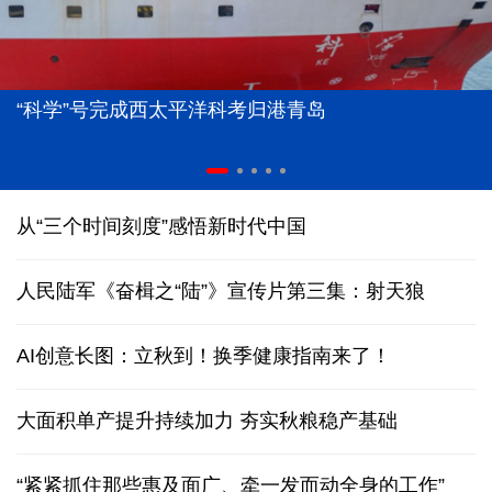
“科学”号完成西太平洋科考归港青岛
从“三个时间刻度”感悟新时代中国
人民陆军《奋楫之“陆”》宣传片第三集：射天狼
AI创意长图：立秋到！换季健康指南来了！
大面积单产提升持续加力 夯实秋粮稳产基础
“紧紧抓住那些惠及面广、牵一发而动全身的工作”