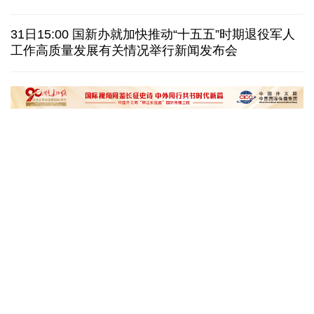
美国筑起AI墙：激化国内对立 却堵不住中国AI热
31日15:00 国新办就加快推动“十五五”时期退役军人
工作高质量发展有关情况举行新闻发布会
外媒说丨中国在非洲青年群体中的好感度稳步上升
我国学者发现银河系外围气体盘呈现波纹状褶皱结构
“十五五”开局之年传统产业转型焕
黄河壶口瀑布金瀑
新一线观察
读懂中国