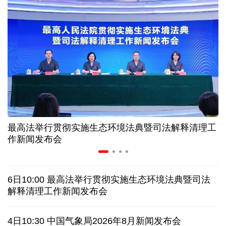
高温下用电负荷创新高 解码今夏的清凉底气
活力中国调研行丨弯道超车 如何“皖”美提速
年中经济观察 服务实体经济 财政金融打出"组合拳"
7月份中国仓储指数保持扩张 行业运行韧性较强
最高法举行贯彻实施生态环境法典暨司法解释清理工
小球赛撬动大消费 体育赛事激活城市发展新动能
作新闻发布会
日本执政当局应停止在核问题上玩火
6日10:00 最高法举行贯彻实施生态环境法典暨司法
俄黑客称获取北约直接参与袭击俄领土证据
解释清理工作新闻发布会
全球媒体聚焦︱外媒：美国劳动力市场正在走弱
4日10:30 中国气象局2026年8月新闻发布会