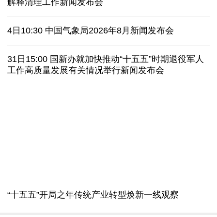
情满天山 援疆印记丨安徽支教生赢得桃李秀昆仑
从助力重建家园到治理乡村西藏扎西岗乡的乡贤力量
上半年医药工业创新加速突破 研发实力不断提升
最高法举行贯彻实施生态环境法典暨司法解释清理工
夏日经济乘“热”而上 消费市场向“新”而行
作新闻发布会
架起巴西和中国人民相知相亲的桥梁
6日10:00 最高法举行贯彻实施生态环境法典暨司法
南京大屠杀历史不容篡改 日本打“核爆”牌洗不掉血债
解释清理工作新闻发布会
深山里的全球冠军：海外“Z世代”在黔读懂中国机遇
4日10:30 中国气象局2026年8月新闻发布会