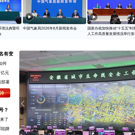
环境法典暨司
中国气象局2026年8月新闻发布会
国新办就加快推动“十五五”时
会
人工作高质量发展情况举行发
名有变
如何
万亿元
新部署
号？
图来了
罪陷阱