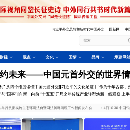
习近平外交思想和新时代中国外交
国新网
中
财经
观点
文化
国情
品牌
承建网
约未来——中国元首外交的世界
利”
从四个维度读懂中国元首外交
][
习近平的文化足迹丨“作为千年古都，
”与“国事”
][
向新，向前
“十五五”开局之年传统产业转型焕新一线观察
上半
 最高法举行贯彻实施生态环境法典暨司法解释清理工作新闻发布会
4日10:30 中