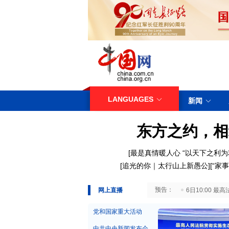
LANGUAGES
新闻
东方之约，相
[
最是真情暖人心
“以天下之利为
[
追光的你｜太行山上新愚公
][
“家事
29日10:00 国务院台湾事务办公室7月29日举行新闻发布会
网上直播
6日10:00
党和国家重大活动
中共中央新闻发布会