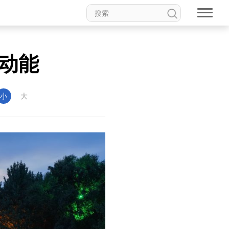
动能
小
大