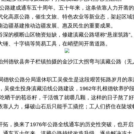
滇藏公路建成通车五十周年。五十年来，这条依靠人力开凿
代化高原公路，催生文旅、特色农业等新业态，架起区域
南边疆基建推动边疆发展、惠及民生的重要成果。
谷深的横断山区物资短缺，修建滇藏公路堪称“悬崖筑路”
大锤、十字镐等简易工具，在峭壁间开凿道路。
治州德钦县奔子栏镇拍摄的金沙江大拐弯与滇藏公路（无人
路局德钦公路分局退休职工吴俊生是这段艰苦拓路岁月的亲
年，吴俊生投身滇藏沿线公路建设，1962年扎根德钦养护
就吃晒干的苞谷籽，干活饿了就嚼几颗，这样的日子熬了好
依靠人力，爆破山石后只能手工撬挖；工人们挤住在陡坡
开拓，换来了1976年公路全线通车的历史性突破，也开
。通车五十年来，滇藏公路持续改造升级，逐步解决冻土