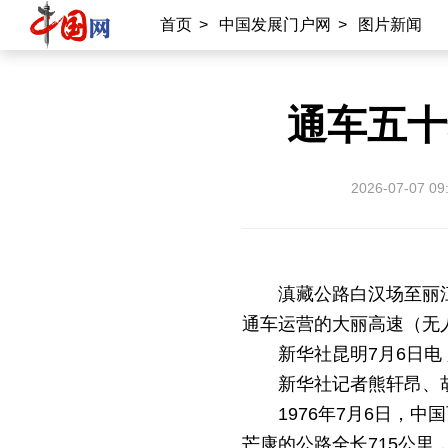
首页
>
中国发展门户网
>
图片新闻
通车五十
2026-07-07 09
滇藏公路白汉场至丽江
通车运营的大丽高速（无人
新华社昆明7月6日电
新华社记者熊轩昂、
1976年7月6日，
芒康的公路全长715公