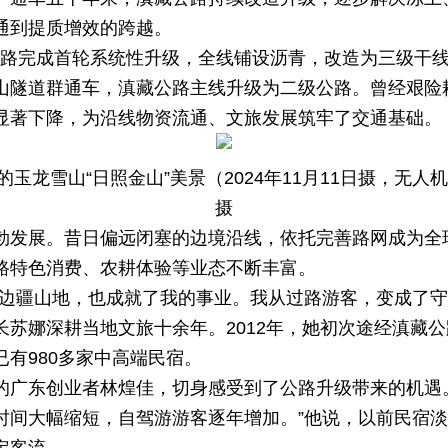
通到提质增效的跨越。
年，公路完成首轮系统性升级，全线铺设沥青，改造为三级干线
山隧道群通车，滇藏公路主线升级为二级公路。曾经艰险
显著下降，为沿线物资流通、文旅发展筑牢了交通基础。
玉龙雪山“日照金山”美景（2024年11月11日摄，无人
摄
勃发展。昔日偏远闭塞的边境沿线，依托完善路网成为全
路特色消费、农耕体验等业态不断丰富。
片边疆山地，也成就了我的事业。我从过路游客，变成了守
长苏娜深耕当地文旅十余年。2012年，她初次途经滇藏
有980多家中高端民宿。
的广东创业者林煌佳，切身感受到了公路升级带来的机遇
时间大幅缩短，自驾游游客逐年增加。”他说，以前民宿