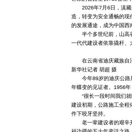
2026年7月6日，
造，转变为安全通畅的现
的发展通途，成为中国西
半个多世纪前，山高
一代代建设者依靠撬杆、
在云南省迪庆藏族自
新华社记者 胡超 摄
今年89岁的迪庆公
年蝶变的见证者。1956
“很长一段时间我们
建设初期，公路施工全程
件下咬牙坚持。
老一辈建设者的艰辛
福边疆的五十年变迁之路