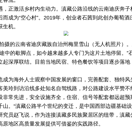
定客流。
遇，正激活乡村内生动力。滇藏公路沿线的云南迪庆奔子
而成为“空心村”。2019年，创业者石茜到此创办葡萄
获生机。
2日拍摄的云南省迪庆藏族自治州梅里雪山（无人机照片）。
路途中的歇脚点，如今越来越多人专门为这片土地停留。”
立起深厚联结。目前当地民宿、特色餐饮等项目逐步落地
也成为海外人士观察中国发展的窗口，完善配套、独特风
客美玲到访沿线多处知名自驾线路，对公路建设水平赞不
设非常先进，安全设施齐全，住宿、信号等配套都远超预
千山。“滇藏公路半个世纪的变迁，是中国西部边疆基础设
研究员赵飞说，作为连接滇藏多民族聚居区的纽带，滇藏
高原地区高质量发展提供可借鉴的实践路径。