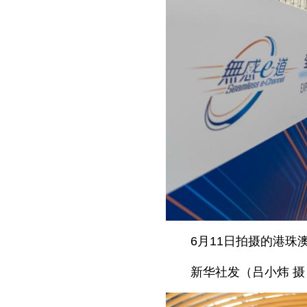
6月11日拍摄的港珠澳
新华社发（吕小炜 摄