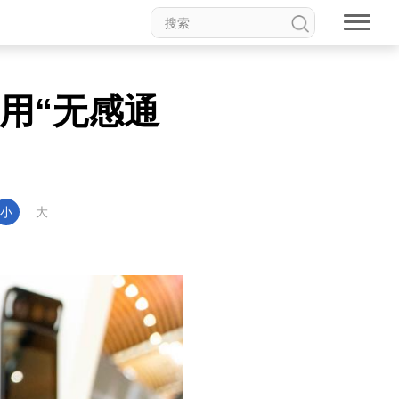
用“无感通
小
大