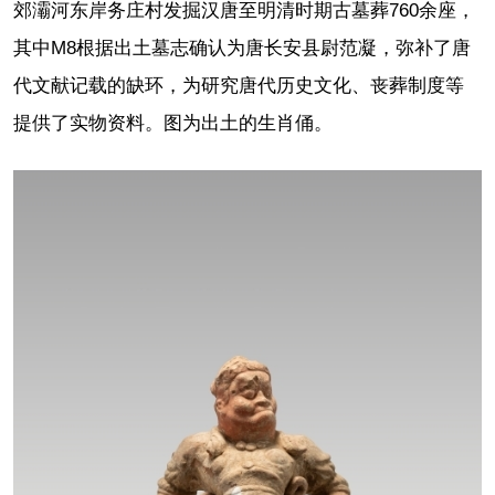
郊灞河东岸务庄村发掘汉唐至明清时期古墓葬760余座，
其中M8根据出土墓志确认为唐长安县尉范凝，弥补了唐
代文献记载的缺环，为研究唐代历史文化、丧葬制度等
提供了实物资料。图为出土的生肖俑。