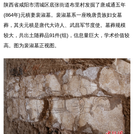
陕西省咸阳市渭城区底张街道布里村发掘了唐咸通五年
(864年)元稹妻裴淑墓。裴淑墓系一座晚唐贵族妇女墓
葬，其夫元稹是唐代大诗人、武昌军节度使。墓葬规模
较大，共出土随葬品91件(组)，信息量巨大，学术价值较
高。图为裴淑墓正视图。