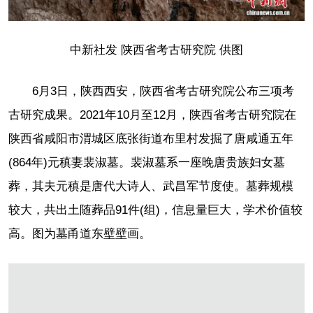
中新社发 陕西省考古研究院 供图
6月3日，陕西西安，陕西省考古研究院公布三项考
古研究成果。2021年10月至12月，陕西省考古研究院在
陕西省咸阳市渭城区底张街道布里村发掘了唐咸通五年
(864年)元稹妻裴淑墓。裴淑墓系一座晚唐贵族妇女墓
葬，其夫元稹是唐代大诗人、武昌军节度使。墓葬规模
较大，共出土随葬品91件(组)，信息量巨大，学术价值较
高。图为墓甬道东壁壁画。