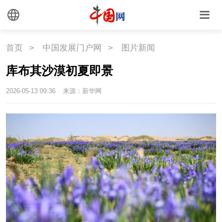
文化
文创
艺术
时尚
旅游
铁路
首页
>
中国发展门户网
>
图片新闻
悦读
民藏
中医
库布其沙漠初夏即景
中国瓷
2026-05-13 09:36
来源：新华网
国情
国情
助残
一带一路
海洋
草原
湾区
联盟
心理
老年