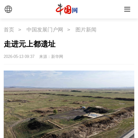
时尚
旅游
铁路
悦读
民藏
中医
首页
>
中国发展门户网
>
图片新闻
中国瓷
走进元上都遗址
2026-05-13 09:37
来源：新华网
国情
国情
助残
一带一路
海洋
草原
湾区
联盟
心理
老年