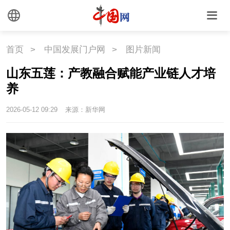
国情
国情
助残
一带一路
首页
>
中国发展门户网
>
图片新闻
山东五莲：产教融合赋能产业链人才培
海洋
草原
湾区
养
联盟
心理
老年
2026-05-12 09:29
来源：新华网