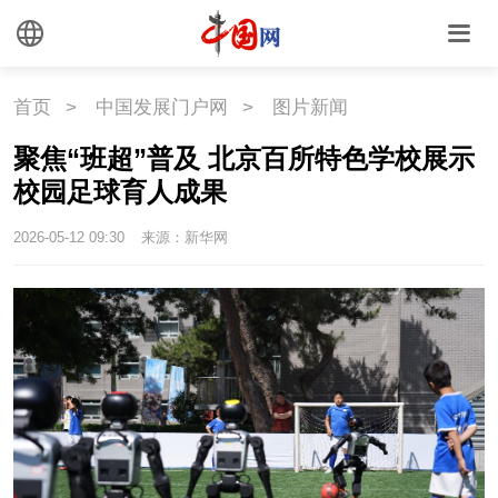
国情
国情
助残
一带一路
首页
>
中国发展门户网
>
图片新闻
聚焦“班超”普及 北京百所特色学校展示
海洋
草原
湾区
校园足球育人成果
联盟
心理
老年
2026-05-12 09:30
来源：新华网