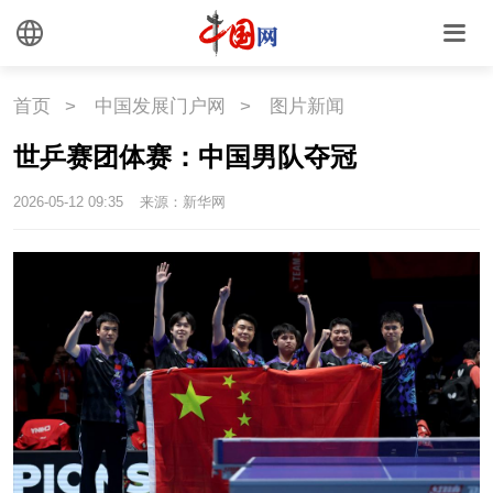
文化
文创
艺术
时尚
旅游
铁路
首页
>
中国发展门户网
>
图片新闻
世乒赛团体赛：中国男队夺冠
悦读
民藏
中医
2026-05-12 09:35
来源：新华网
中国瓷
国情
国情
助残
一带一路
海洋
草原
湾区
联盟
心理
老年