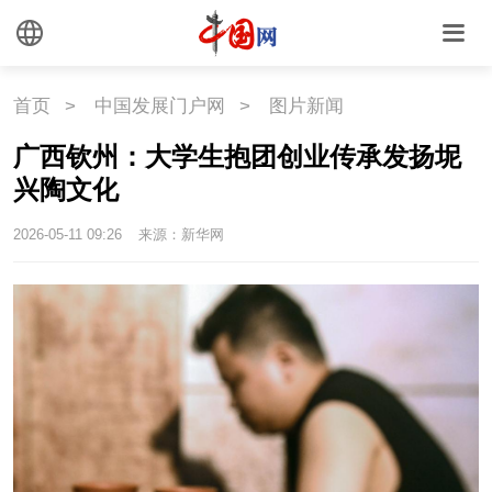
文化
文化
文创
艺术
首页
>
中国发展门户网
>
图片新闻
时尚
旅游
铁路
广西钦州：大学生抱团创业传承发扬坭
兴陶文化
悦读
民藏
中医
2026-05-11 09:26
来源：新华网
中国瓷
国情
国情
助残
一带一路
海洋
草原
湾区