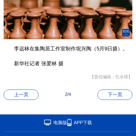
联盟
心理
老年
李远林在集陶居工作室制作坭兴陶（5月9日摄）。
新华社记者 张爱林 摄
【责任编辑：孔令瑶】
2/4
上一页
下一页
电脑版
APP下载