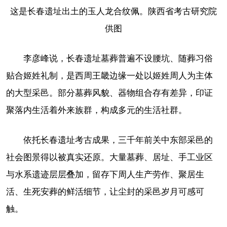
这是长春遗址出土的玉人龙合纹佩。陕西省考古研究院
供图
李彦峰说，长春遗址墓葬普遍不设腰坑、随葬习俗
贴合姬姓礼制，是西周王畿边缘一处以姬姓周人为主体
的大型采邑。部分墓葬风貌、器物组合存有差异，印证
聚落内生活着外来族群，构成多元的生活社群。
依托长春遗址考古成果，三千年前关中东部采邑的
社会图景得以被真实还原。大量墓葬、居址、手工业区
与水系遗迹层层叠加，留存下周人生产劳作、聚居生
活、生死安葬的鲜活细节，让尘封的采邑岁月可感可
触。