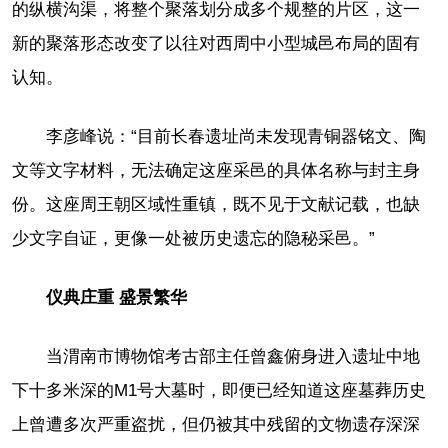
的纵横沟渠，将整个聚落划分成多个规整的片区，这一
新的聚落形态改变了以往对西周中小型城邑布局的固有
认知。
李彦峰说：“目前长春遗址尚未发现青铜器铭文、陶
文等文字材料，无法确定这座采邑的具体名称与封主身
份。这座周王朝区域性重镇，既不见于文献记载，也缺
少文字自证，更像一处被历史遗忘的隐秘采邑。”
仪典庄重 盛景繁华
当渭南市博物馆考古部主任曾鑫俯身进入遗址中地
下十多米深的M1号大墓时，即便已经知道这座墓葬历史
上曾遭多次严重盗扰，但仍被其中残留的文物遗存深深