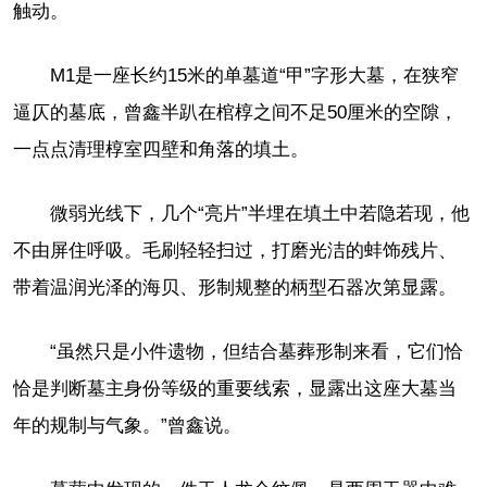
触动。
M1是一座长约15米的单墓道“甲”字形大墓，在狭窄
逼仄的墓底，曾鑫半趴在棺椁之间不足50厘米的空隙，
一点点清理椁室四壁和角落的填土。
微弱光线下，几个“亮片”半埋在填土中若隐若现，他
不由屏住呼吸。毛刷轻轻扫过，打磨光洁的蚌饰残片、
带着温润光泽的海贝、形制规整的柄型石器次第显露。
“虽然只是小件遗物，但结合墓葬形制来看，它们恰
恰是判断墓主身份等级的重要线索，显露出这座大墓当
年的规制与气象。”曾鑫说。