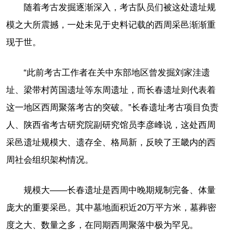
随着考古发掘逐渐深入，考古队员们被这处遗址规
模之大所震撼，一处未见于史料记载的西周采邑渐渐重
现于世。
“此前考古工作者在关中东部地区曾发掘刘家洼遗
址、梁带村芮国遗址等东周遗址，而长春遗址则代表着
这一地区西周聚落考古的突破。”长春遗址考古项目负责
人、陕西省考古研究院副研究馆员李彦峰说，这处西周
采邑遗址规模大、遗存全、格局新，反映了王畿内的西
周社会组织架构情况。
规模大——长春遗址是西周中晚期规制完备、体量
庞大的重要采邑。其中墓地面积近20万平方米，墓葬密
度之大、数量之多，在同期西周聚落中极为罕见。