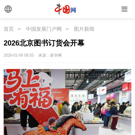
中国瓷
首页
>
中国发展门户网
>
图片新闻
国情
2026北京图书订货会开幕
国情
助残
一带一路
2026-01-09 09:55
来源：新华网
海洋
草原
湾区
联盟
心理
老年