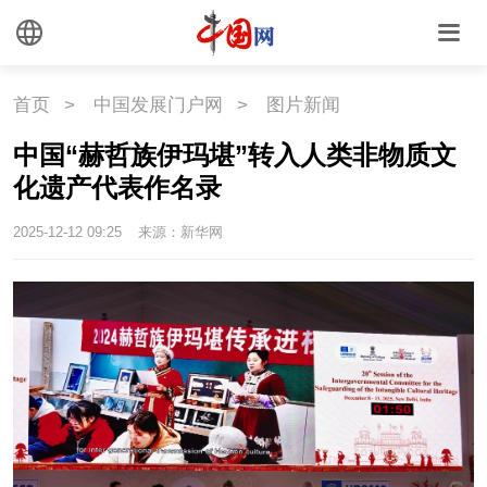
海洋
草原
湾区
联盟
心理
老年
首页
>
中国发展门户网
>
图片新闻
中国“赫哲族伊玛堪”转入人类非物质文
化遗产代表作名录
2025-12-12 09:25
来源：新华网