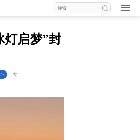
冰灯启梦”封
小
大