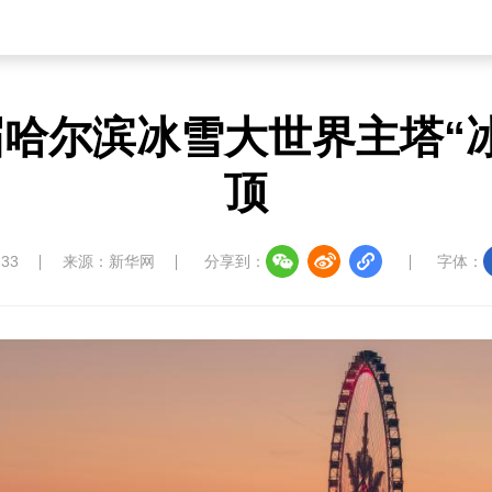
哈尔滨冰雪大世界主塔“
顶
:33
来源：新华网
分享到：
字体：