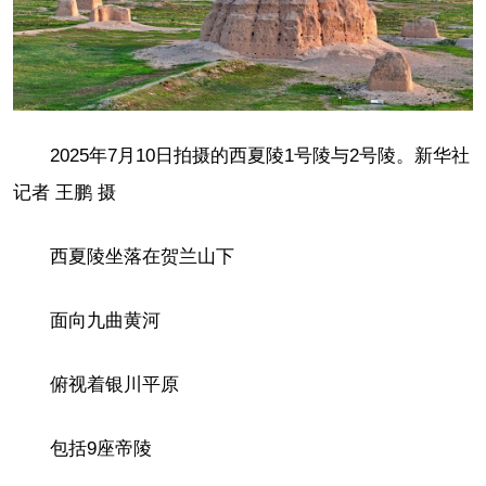
2025年7月10日拍摄的西夏陵1号陵与2号陵。新华社
记者 王鹏 摄
西夏陵坐落在贺兰山下
面向九曲黄河
俯视着银川平原
包括9座帝陵