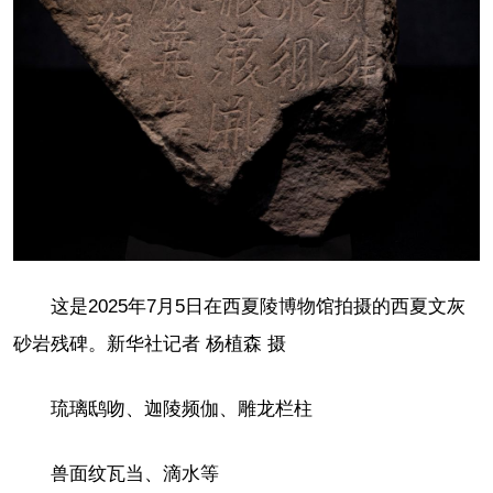
这是2025年7月5日在西夏陵博物馆拍摄的西夏文灰
砂岩残碑。新华社记者 杨植森 摄
琉璃鸱吻、迦陵频伽、雕龙栏柱
兽面纹瓦当、滴水等