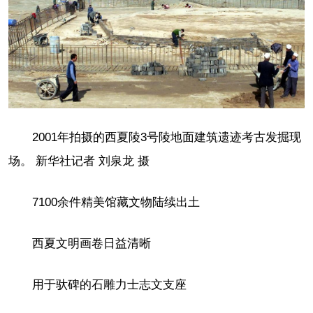
2001年拍摄的西夏陵3号陵地面建筑遗迹考古发掘现
场。 新华社记者 刘泉龙 摄
7100余件精美馆藏文物陆续出土
西夏文明画卷日益清晰
用于驮碑的石雕力士志文支座