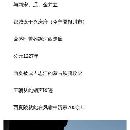
与两宋、辽、金并立
都城设于兴庆府（今宁夏银川市）
鼎盛时曾雄踞河西走廊
公元1227年
西夏被成吉思汗的蒙古铁骑攻灭
王朝从此销声匿迹
西夏陵就此在风霜中沉寂700余年