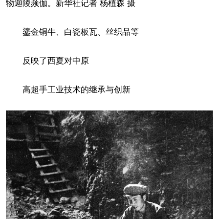
物迦陵频伽。新华社记者 杨植森 摄
鎏金铜牛、白瓷板瓦、丝织品等
反映了西夏对中原
高超手工业技术的继承与创新