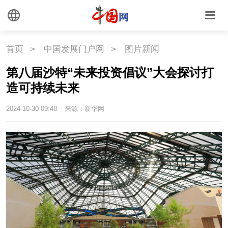
悦读
民藏
中医
中国瓷
首页
>
中国发展门户网
>
图片新闻
国情
第八届沙特“未来投资倡议”大会探讨打
造可持续未来
国情
助残
一带一路
2024-10-30 09:48
来源：新华网
海洋
草原
湾区
联盟
心理
老年