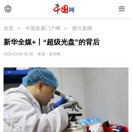
外媒观察
中国关键词
文化
首页
>
中国发展门户网
>
图片新闻
文化
文创
艺术
新华全媒+丨“超级光盘”的背后
时尚
旅游
铁路
2024-03-04 09:38
来源：新华网
悦读
民藏
中医
中国瓷
国情
国情
助残
一带一路