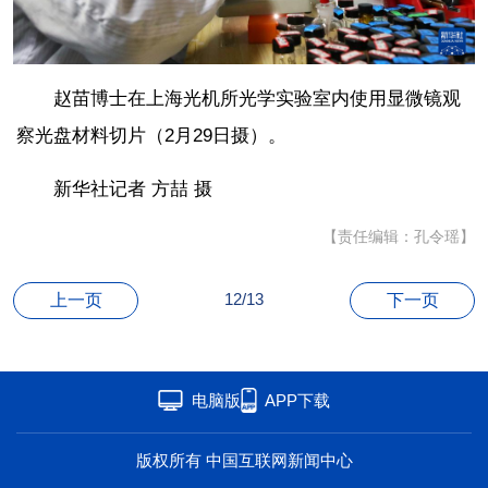
海洋
草原
湾区
联盟
心理
老年
赵苗博士在上海光机所光学实验室内使用显微镜观
察光盘材料切片（2月29日摄）。
新华社记者 方喆 摄
【责任编辑：孔令瑶】
12/13
上一页
下一页
电脑版
APP下载
版权所有 中国互联网新闻中心