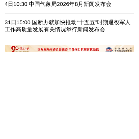
美媒称美国增派人手 在古巴加大力度开展情报活动
4日10:30 中国气象局2026年8月新闻发布会
巴西降级与阿根廷关系 阿称驻巴大使将“回国休假”
31日15:00 国新办就加快推动“十五五”时期退役军人
工作高质量发展有关情况举行新闻发布会
德国机场发现一架携爆炸物无人机 非业余人士所为
韩国总统要求加速整合军校 防范再度发生军事政变
在雄安，看见“城市让生活更美好”
微视频丨奋进开新