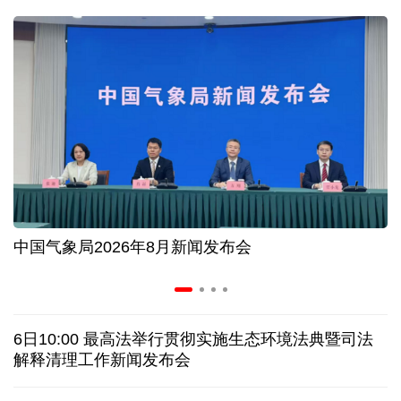
入境游火热 前7月北京离境退税各项数据均创新高
我国自阿根廷进口的牛肉已达到规定数量的50%
上半年我国黄金消费量511.412吨，同比增长1.23%
AI客服承诺不实、人工客服接入困难 中消协回应
中国气象局2026年8月新闻发布会
数据有了“身份证” 我国正稳步推进数据产权登记
协议接近达成 伊朗披露海峡新航道通行细节
6日10:00 最高法举行贯彻实施生态环境法典暨司法
白宫否认特朗普与赫格塞思因弹药库存短缺发生争执
解释清理工作新闻发布会