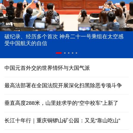
破纪录、经历多个首次 神舟二十一号乘组在太空感
受中国航天的自信
中国元首外交的世界情怀与大国气派
最高法部署在全国法院开展深化扫黑除恶专项斗争
垂直高度288米，山里娃求学的“空中校车”上新了
长江十年行｜重庆铜锣山矿公园：又见“靠山吃山”