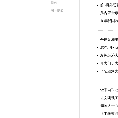
视频
前5月外贸
图片新闻
几内亚金
今年我国冷
全球多地
成渝地区
发挥经济大
开大门走
平陆运河
让来自“非
让文明瑰宝
德国人士:
《中老铁路