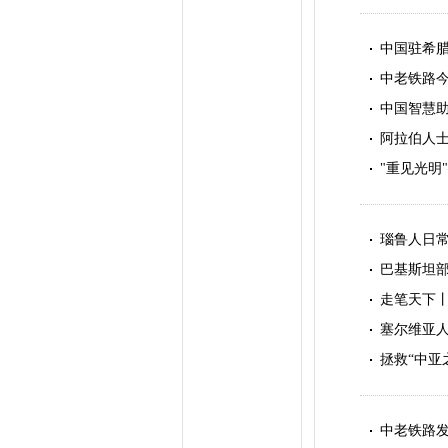
中国驻希
中老铁路今
中国智慧
阿拉伯人士
"重见光明
瑙鲁人日
巴基斯坦
走笔天下
塞尔维亚人
拯救“中亚
中老铁路