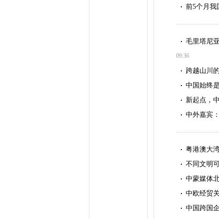
前5个月我
毛里塔尼
09:36
跨越山川的
中国始终
新起点，
中外嘉宾：
粤港澳大湾
不同文明
中蒙媒体
中欧经贸关
中国跨国