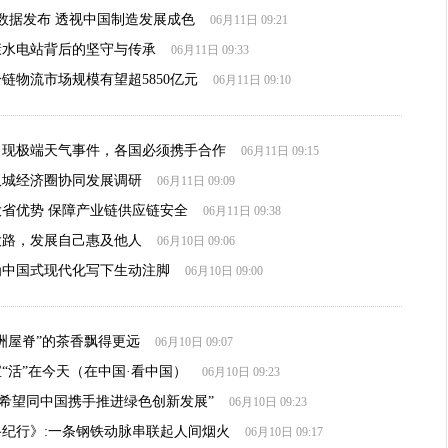
数据发布 透视中国制造发展成色
06月11日 09:21
康水电站背后的坚守与传承
06月11日 09:33
链物流市场规模有望超5850亿元
06月11日 09:10
出现极端天气事件，各国必须携手合作
06月11日 09:15
双城经济圈协同发展调研
06月11日 09:09
省优势 保障产业链供应链安全
06月11日 09:38
大路，发展自己惠及他人
06月10日 09:06
为中国式现代化写下生动注脚
06月10日 09:00
洲屋脊”的茶香飘得更远
06月10日 09:07
“活”在今天（在中国·看中国）
06月10日 09:23
"希望同中国携手推进绿色创新发展”
06月10日 09:23
纪行》:一条钢铁动脉串联起人间烟火
06月10日 09:17