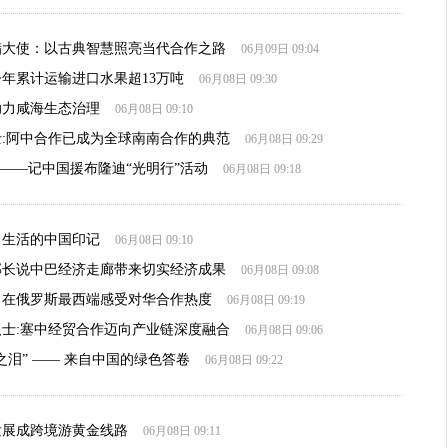
腊大使：以古典智慧照亮当代合作之路
06月09日 09:04
年累计运输进口水果超13万吨
06月08日 09:30
助力咸海生态治理
06月08日 09:10
:阿中合作已成为全球南南合作的典范
06月08日 09:29
"——记中国援布隆迪“光明行”活动
06月08日 09:18
常生活的中国印记
06月08日 09:10
部长说中巴经济走廊带来切实经济成果
06月08日 09:08
丨在俄罗斯最西端感受对华合作热度
06月08日 09:19
士:塞中经贸合作迈向产业链深度融合
06月08日 09:06
之泪” —— 来自中国的绿色答卷
06月08日 09:22
发展成跨境游黄金线路
06月08日 09:11