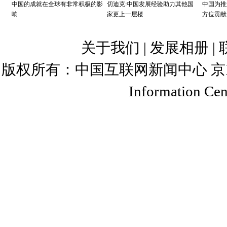
胜时期的“三大攻坚战”之一。
中国的成就在全球有非常积极的影
切迪克:中国发展经验助力其他国
中国为推
响
家更上一层楼
方位贡献
吕永龙：
对中国来讲，最大的
物并存、多种污染源并发、多种
关于我们
|
发展相册
|
环境风险，也通过呼吸、接触或
版权所有：中国互联网新闻中心 京ICP证 0400
在的威胁。不是单一的污染物产
Information Cent
境中并存，通过相互的物理、化
题。
另外一个问题是，污染物在多
多种介质包括大气、土壤、水、
方，而是通过传输和扩散的过程
发，不仅有点源问题，还有面源