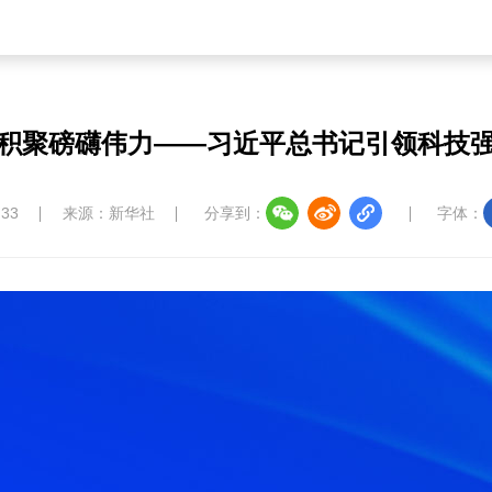
积聚磅礴伟力——习近平总书记引领科技
:33
来源：新华社
分享到：
字体：