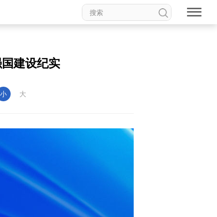
强国建设纪实
小
大