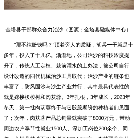
金塔县干部群众合力治沙（图源：金塔县融媒体中心）
“那不纯赔钱吗？”顶着旁人的质疑，胡兵一干就是十
多年，投入了十几亿。渐渐地，公司治沙的科技浓度提
升了，传统人工定植、栽前灌水的土办法，被公司自行
设计改造的四代机械治沙工具取代；治沙产业的链条也
丰富了，防风固沙与沙生产业并行，其中最具代表性的
就是嫁接梭梭树和肉苁蓉。3年扎根，3年成长，2023年
冬天，第一批肉苁蓉终于与它殷殷期盼的种植者们见面
了；次年，肉苁蓉产品总销量就突破了8000万元，带动
周边农户季节性就业1500人、深加工岗位200余个。同