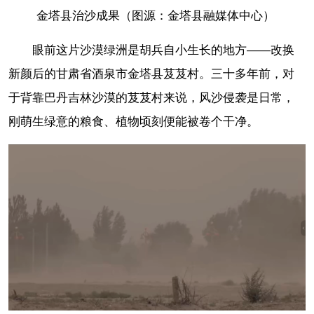
金塔县治沙成果（图源：金塔县融媒体中心）
眼前这片沙漠绿洲是胡兵自小生长的地方——改换
新颜后的甘肃省酒泉市金塔县芨芨村。三十多年前，对
于背靠巴丹吉林沙漠的芨芨村来说，风沙侵袭是日常，
刚萌生绿意的粮食、植物顷刻便能被卷个干净。