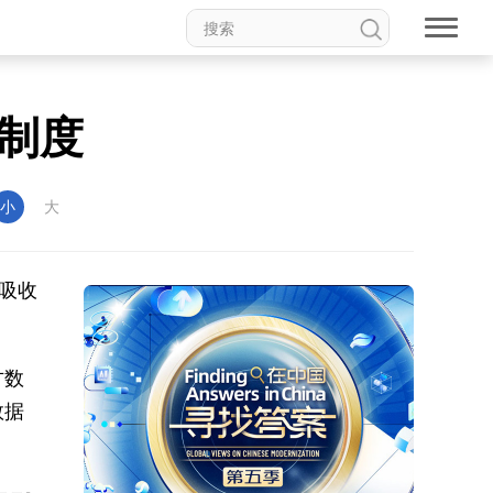
制度
小
大
吸收
。
方数
数据