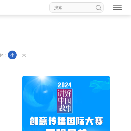
体：
小
大