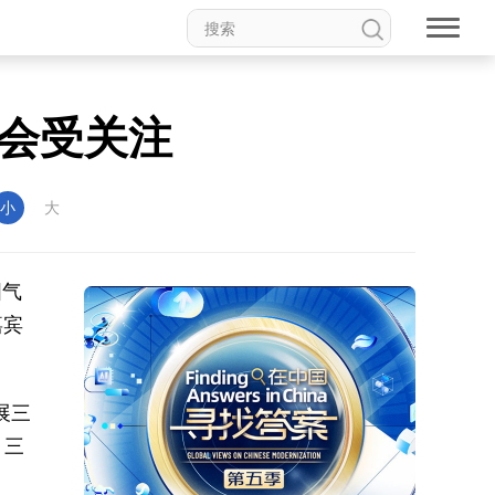
会受关注
小
大
国气
嘉宾
展三
；三