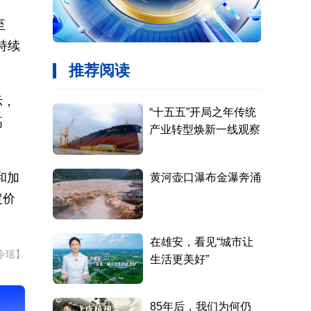
至
持续
示，
高
和加
定价
令瑶】