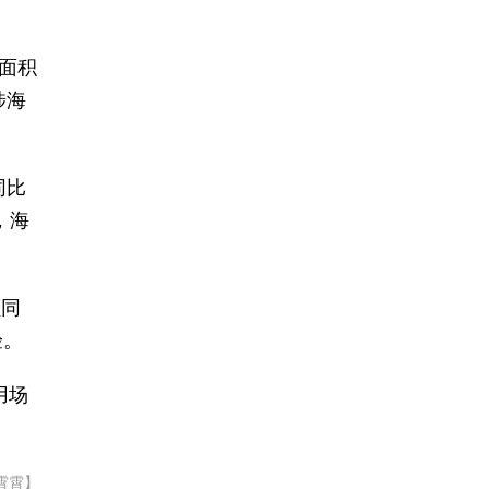
面积
涉海
同比
，海
额同
验。
用场
霄霄】