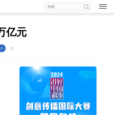
万亿元
小
大