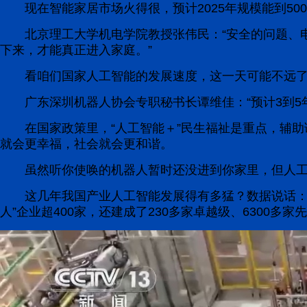
现在智能家居市场火得很，预计2025年规模能到5
北京理工大学机电学院教授张伟民：“安全的问题、
下来，才能真正进入家庭。”
看咱们国家人工智能的发展速度，这一天可能不远
广东深圳机器人协会专职秘书长谭维佳：“预计3到
在国家政策里，“人工智能＋”民生福祉是重点，辅
就会更幸福，社会就会更和谐。
虽然听你使唤的机器人暂时还没进到你家里，但人工
这几年我国产业人工智能发展得有多猛？数据说话：
人”企业超400家，还建成了230多家卓越级、6300多家