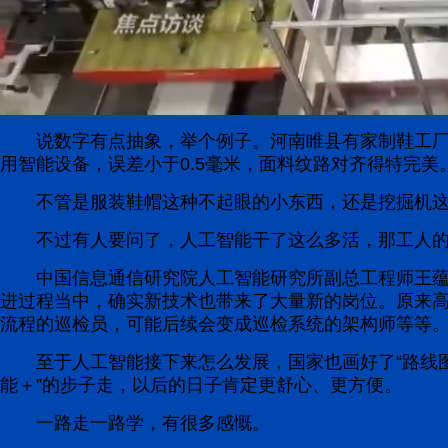
说数字有点抽象，举个例子。河南睢县有家制鞋工厂
用智能设备，误差小于0.5毫米，面料纹路对齐得特完美
不管是服装鞋帽这种不起眼的小东西，还是挖掘机
不过有人要问了，人工智能干了这么多活，那工人
中国信息通信研究院人工智能研究所副总工程师王蕴
进过程当中，确实新技术也带来了大量新的岗位。原来
流程的巡检员，可能后续会变成巡检系统的架构师等等。
至于人工智能接下来怎么发展，国家也画好了“路线图”：
能＋”的步子走，以后的日子肯定更舒心、更方便。
一路走一路学，有很多感慨。