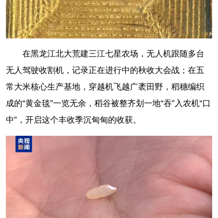
在黑龙江北大荒建三江七星农场，无人机跟随多台
无人驾驶收割机，记录正在进行中的秋收大会战；在五
常大米核心生产基地，穿越机飞越广袤田野，稻穗编织
成的“黄金毯”一览无余，稻谷被整齐划一地“吞”入农机“口
中”，开启这个丰收季沉甸甸的收获。