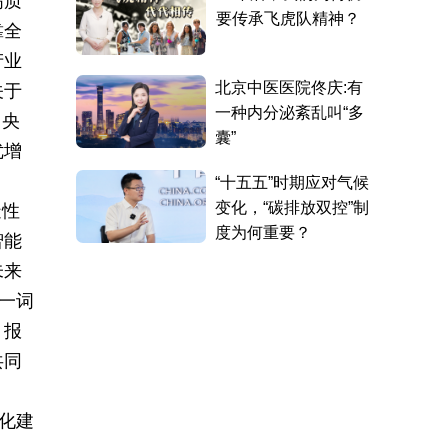
高质
靠全
产业
关于
中央
优增
造性
智能
未来
一词
。报
共同
化建