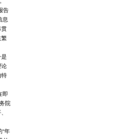
。
报告
信息
标贯
益繁
一是
理论
的特
在即
务院
平、
“年