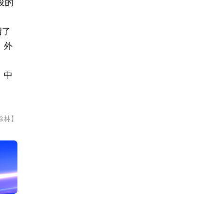
设的
绍了
、外
、中
徐林】