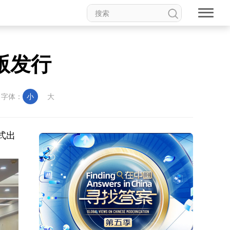
版发行
字体：
小
大
式出