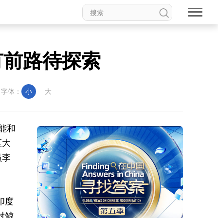
有前路待探索
字体：
小
大
能和
区大
员李
印度
对鲸