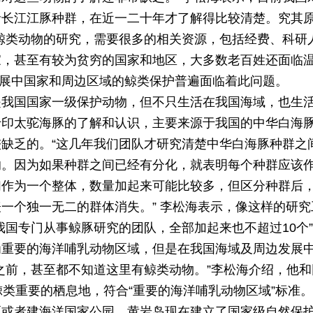
括长江江豚种群，在近一二十年才了解得比较清楚。究其
鲸类动物的研究，需要很多的相关资源，包括经费、科研
家，甚至有较为贫穷的国家和地区，大多数老百姓还面临
界发展中国家和周边区域的鲸类保护普遍面临着此问题。
是我国国家一级保护动物，但不只生活在我国海域，也生
于印太驼海豚的了解和认识，主要来源于我国的中华白海
缺乏的。“这几年我们团队才研究清楚中华白海豚种群之
的。因为如果种群之间已经有分化，就表明每个种群应该
们作为一个整体，数量加起来可能比较多，但区分种群后
一个独一无二的群体消失。” 李松海表示，像这样的研究
我国专门从事鲸豚研究的团队，全部加起来也不超过10个
为重要的海洋哺乳动物区域，但是在我国海域及周边发展
之前，甚至都不知道这里有鲸类动物。”李松海介绍，他和
类重要的栖息地，符合“重要的海洋哺乳动物区域”标准。
区或者建海洋国家公园。黄岩岛现在建立了国家级自然保