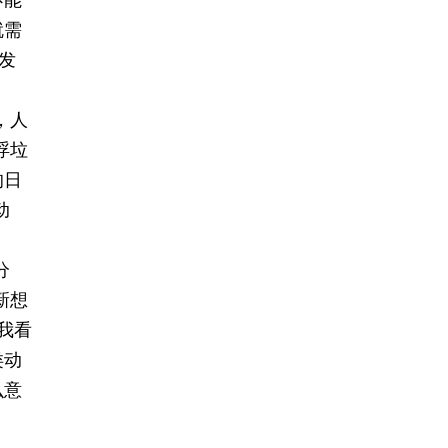
不能
就需
发
，人
浮垃
的日
动
分
新想
我看
类动
么意