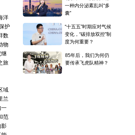
海洋
保护
群数
动物
究继
之旅
区域
里兰
的一
和范
的影