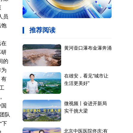
原
人员
温饱
活在
豚研
间的
作为
，有
工
”。
中国
团队
“下
护