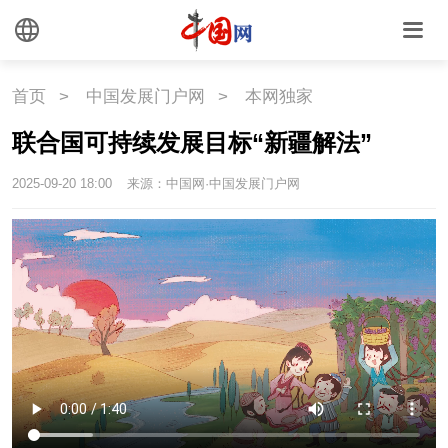
文化
文化
文创
艺术
首页
>
中国发展门户网
>
本网独家
时尚
旅游
铁路
联合国可持续发展目标“新疆解法”
悦读
民藏
中医
2025-09-20 18:00
来源：中国网·中国发展门户网
中国瓷
国情
国情
助残
一带一路
海洋
草原
湾区