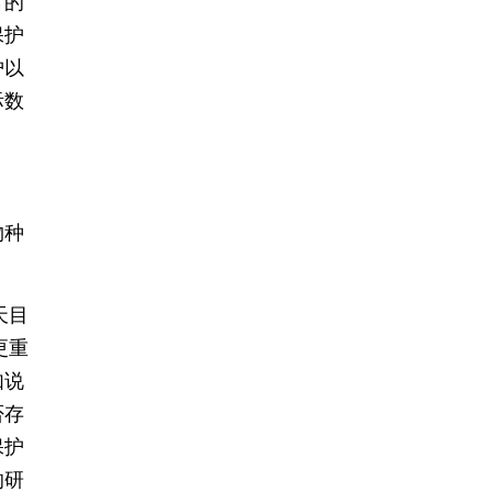
富的
保护
护以
际数
物种
天目
更重
如说
否存
保护
的研