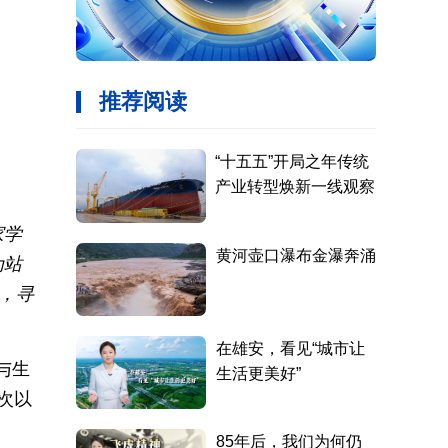
家学
为站
，寻
与生
次以
，