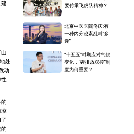
区建
要山
峰地处
危动
样性
多的
清凉
们了
究的