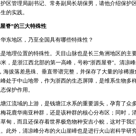
保护区管理局副书记、常务副局长胡保男，请他介绍保护
共生的实践。
西屋脊”的三大特殊性
个华东地区，乃至全国具有哪些特殊性？
先是地理位置的特殊性。天目山脉也是长三角洲地区的主
.4米，是浙江西北部的第一高峰，号称“浙西屋脊”。清凉
富，海拔落差悬殊、垂直带谱完整，并保存了大量的珍稀濒
凉峰处于中山地带，作为浙西的生态屏障，是维系生物多
生态保护作用。
钱塘江流域的上游，是钱塘江水系的重要源头，孕育了众
生梅花鹿华南亚种群，还是该种群的核心分布区；同时，
泽草甸，而且还保存着世界极危物种安吉小鲵，这对于我
义。此外，清凉峰分布的火山崖嶂也是进行火山岩科学研