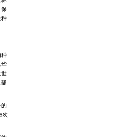
农林
，保
生种
的种
以华
上世
区都
一的
6次