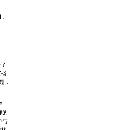
明，
？
好了
江省
题，
作，
鹿的
护与