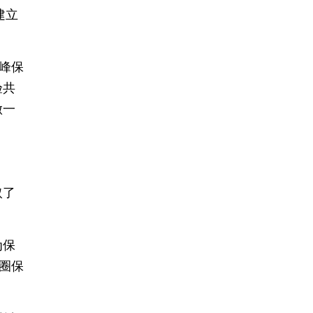
建立
峰保
验共
做一
取了
为保
圈保