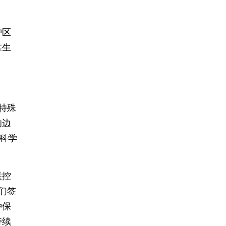
护区
靠生
特殊
的边
科学
联控
们签
种保
持续