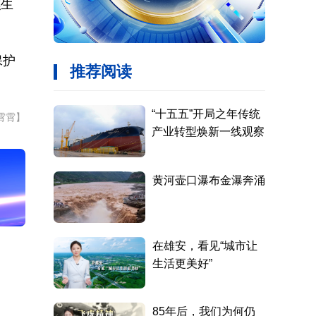
礁生
保护
霄霄】